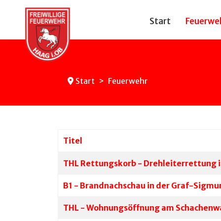
Start
Feuerwe
Start
Feuerwehr
Titel
Beiträge
THL Rettungskorb - Drehleiterrettung 
B1 - Brandnachschau in der Graf-Sigm
THL - Wohnungsöffnung am Schachenw