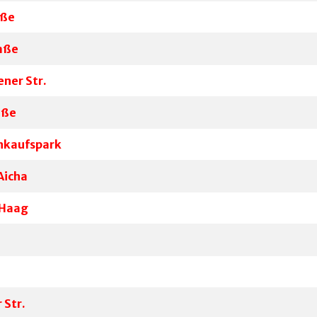
aße
raße
ner Str.
aße
nkaufspark
Aicha
 Haag
 Str.