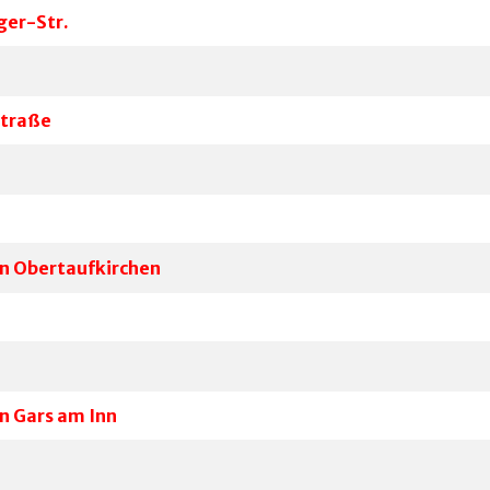
ger-Str.
straße
in Obertaufkirchen
n Gars am Inn