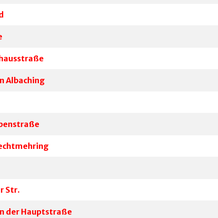
d
e
nhausstraße
n Albaching
lpenstraße
Rechtmehring
 Str.
in der Hauptstraße