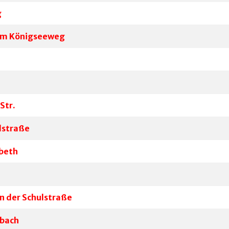
g
 im Königseeweg
Str.
dstraße
nbeth
n der Schulstraße
nbach