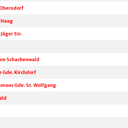
 Oberndorf
e Haag
Jäger Str.
 am Schachenwald
 Gde. Kirchdorf
amoos Gde. St. Wolfgang
ald