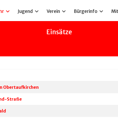
hr
Jugend
Verein
Bürgerinfo
Mi
Einsätze
in Obertaufkirchen
und-Straße
ald