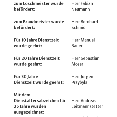
zum Löschmeister wurde
Herr Fabian
befördert:
Neumann
zum Brandmeister wurde
Herr Bernhard
befördert:
Schmid
Für 10 Jahre Dienstzeit
Herr Manuel
wurde geehrt:
Bauer
Für 20 Jahre Dienstzeit
Herr Sebastian
wurde geehrt:
Moser
Für 30 Jahre
Herr Jürgen
Dienstzeit wurde geehrt:
Przybyla
Mit dem
Dienstaltersabzeichen für
Herr Andreas
25 Jahre wurden
Leitmannstetter
ausgezeichnet: